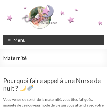
Aller
au
contenu
Caroline,
Nounou
Menu
de nuit à
nurse de
domicile
nuit à
pour
Maternité
nouveau-
Paris –
né et
bébés,
Nounou
Nounou
Pourquoi faire appel à une Nurse de
de nuit,
de nuit,
Maternity
nuit ?
Maternity
Nurse –
Nurse
Paris
Vous venez de sortir de la maternité, vous êtes fatigués,
inquiète de ce nouveau mode de vie qui vous attend avec votre